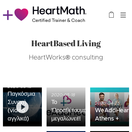
HeartBased Living
HeartWorks® consulting
2020-06-18
Παγκόσμια
2020-05-18
Συνοχή
Το
2020-04-25
(video
'ΠροσθέτουμεΚαρδιά'
WeAddHeart
αγγλικά)
μεγαλώνει!!
Athens +
2019-12-20
Η