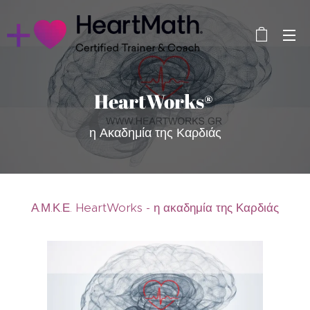
HeartWorks®
η Ακαδημία της Καρδιάς
Α.Μ.Κ.Ε. HeartWorks - η ακαδημία της Καρδιάς