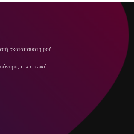
 ορατή ακατάπαυστη ροή
α σύνορα, την ηρωική