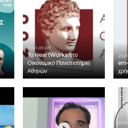
2021-05-05
Το HeartWorks στο
2021
Οικονομικό Πανεπιστήμιο
em-
Αθηνών
χρή
2020