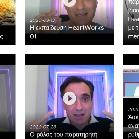
παρ
βιο
Hea
2020-09-13
Η εκπαίδευση HeartWorks
με 
ς
01
mem
2020
Άσκ
ανα
2020-07-28
Ο ρόλος του παρατηρητή
ρυθ