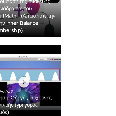
ουσίαση της συσκευής
ανάδρασης του
rtMath - (Αποκτήστε την
την Inner Balance
bership)
-07-28
ηση: Οδηγός ισόχρονης
πνοής (γρήγορος
μός)