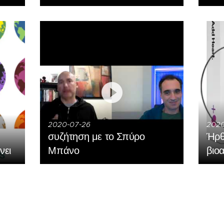
2020-07-26
2020
συζήτηση με το Σπύρο
Ήρθ
νει
Μπάνο
βιο