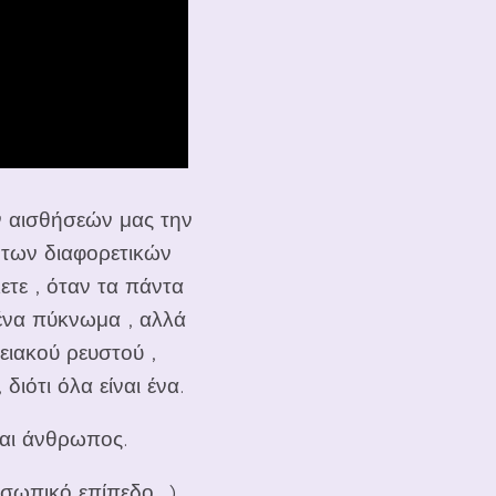
ων αισθήσεών μας την
ν των διαφορετικών
ετε , όταν τα πάντα
 ένα πύκνωμα , αλλά
γειακού ρευστού ,
διότι όλα είναι ένα.
ται άνθρωπος.
σωπικό επίπεδο ..) ,