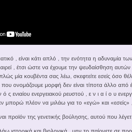
ματικό , είναι κάτι απλό , την ενότητα η αδυναμία τ
διαιρεί , έτσι ώστε να έχουμε την ψευδαίσθηση αυτώ
απλώς μία κουβέντα σας λέω, σκεφτείτε εσείς όσο θέλ
 τι που ονομάζουμε μορφή δεν είναι τίποτα άλλο από
ό ς ενιαίου ενεργειακού ρευστού , ε ν ι α ί ο υ ενερ
εν μπορώ πλέον να μιλάω για το «εγώ» και «εσείς» , 
ίναι προϊόν της γενετικής βούλησης, αυτού που λέγε
άω ιστορικά και βιολογικά , μην το παίρνετε σε προ