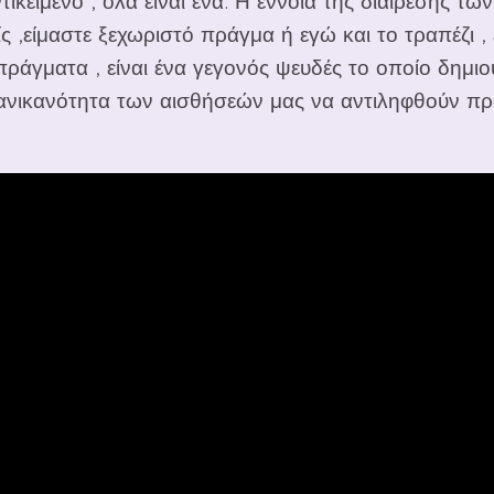
ικείμενο , όλα είναι ένα. Η έννοια της διαίρεσης των
ς ,είμαστε ξεχωριστό πράγμα ή εγώ και το τραπέζι ,
πράγματα , είναι ένα γεγονός ψευδές το οποίο δημιο
 ανικανότητα των αισθήσεών μας να αντιληφθούν π