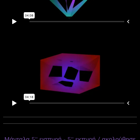
Μάνταλα 5'' εισπνοή - 5'' εκπνοή / ακολούθησε